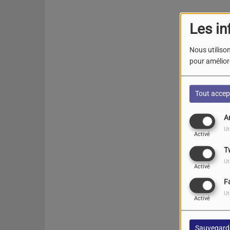
Les in
Nous utilison
pour améliore
Tout accep
A
Ut
Activé
T
Ut
Activé
F
Ut
Activé
Sauvegard