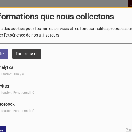
G
formations que nous collectons
le
L
s des cookies pour fournir les services et les fonctionnalités proposés sur 
(3
r l'expérience de nos utilisateurs.
ter
Tout refuser
nalytics
ilisation: Analyse
witter
ilisation: Fonctionnalité
acebook
ilisation: Fonctionnalité
Pro
er