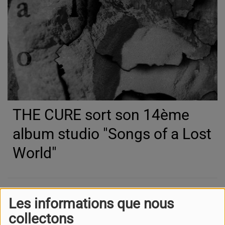
THE CURE sort son 14ème
album studio "Songs of a Lost
World"
David GILMOUR de retour
Les informations que nous
en studio pour un nouvel
collectons
album