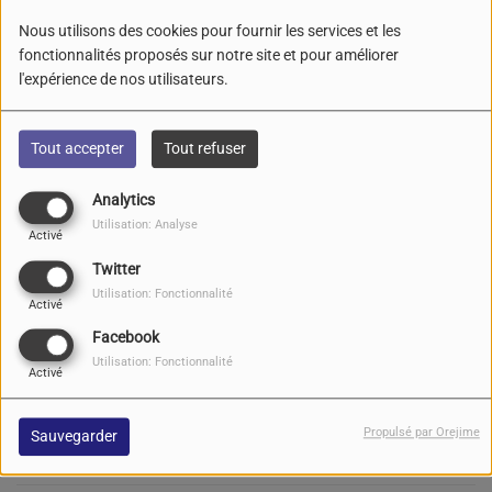
Nous utilisons des cookies pour fournir les services et les
fonctionnalités proposés sur notre site et pour améliorer
l'expérience de nos utilisateurs.
ASTONVILLA de retour
avec un nouvel album en
2024
Tout accepter
Tout refuser
Analytics
Utilisation: Analyse
Le groupe IAM de retour
Activé
avec une nouvelle
Twitter
tournée en 2024
Utilisation: Fonctionnalité
Activé
Facebook
Utilisation: Fonctionnalité
38ème Victoires de la
Activé
Musique avec CALOGERO
Propulsé par Orejime
Sauvegarder