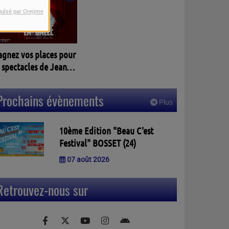
pulsé par Orejime
agnez vos places pour
 spectacles de Jean
assalle à PELLEGRUE
3)
Prochains évènements
Plus
10ème Edition "Beau C'est
Festival" BOSSET (24)
07 août 2026
Retrouvez-nous sur