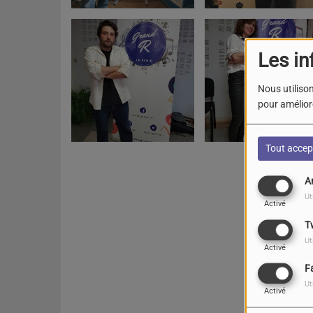
Les in
Nous utilison
pour améliore
Tout accep
A
Ut
Activé
T
Ut
Activé
F
Ut
Activé