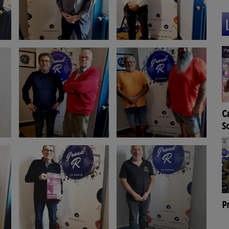
Ca
L'agenda de l'OT Quai
S
Cyrano à Bergerac
F
Pr
La Cibi vous parle !