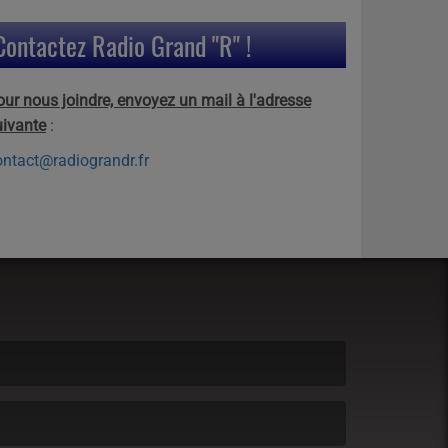
Contactez Radio Grand "R" !
our nous joindre, envoyez un mail à l'adresse
uivante
:
ontact@radiograndr.fr