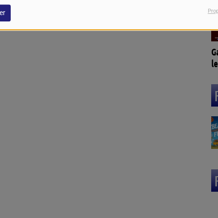
Pro
er
G
le
L
(3