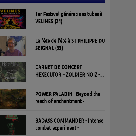
1er Festival générations tubes à
VELINES (24)
La fête de l'été à ST PHILIPPE DU
SEIGNAL (33)
CARNET DE CONCERT
HEXECUTOR – ZOLDIER NOIZ -
SOULBREAKER 30/05/2026 à l'
Open Live à St Aban - Toulouse
POWER PALADIN - Beyond the
reach of enchantment -
BADASS COMMANDER - Intense
combat experiment -