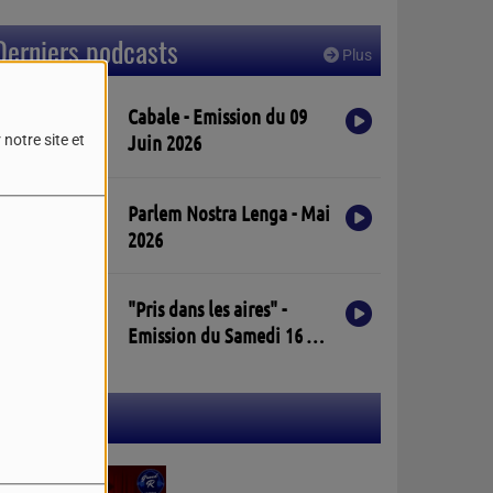
Derniers podcasts
Plus
Cabale - Emission du 09
Juin 2026
notre site et
Parlem Nostra Lenga - Mai
2026
"Pris dans les aires" -
Emission du Samedi 16 Mai
2026
Participez