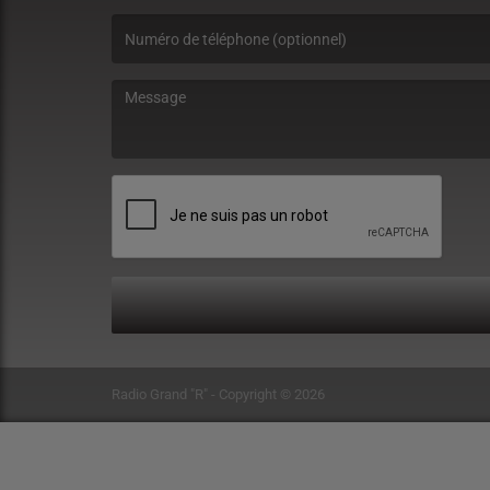
(L’email est obligatoire. )
(Le message est obligatoire. )
Radio Grand "R" - Copyright © 2026