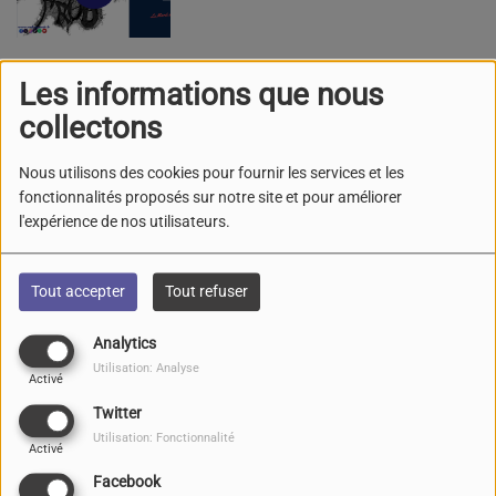
Les informations que nous
Parlèm Nostra Lenga
collectons
Nous utilisons des cookies pour fournir les services et les
fonctionnalités proposés sur notre site et pour améliorer
l'expérience de nos utilisateurs.
Le sport sur Radio Grand
"R"
Tout accepter
Tout refuser
Analytics
Utilisation: Analyse
Activé
Les invités sur Radio
Twitter
Grand "R"
Utilisation: Fonctionnalité
Activé
Facebook