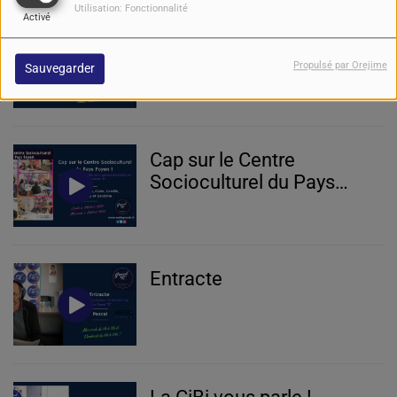
Utilisation: Fonctionnalité
Activé
L'agenda de l'OT Quai
Cyrano à Bergerac
Propulsé par Orejime
Sauvegarder
Cap sur le Centre
Socioculturel du Pays
Foyen
Entracte