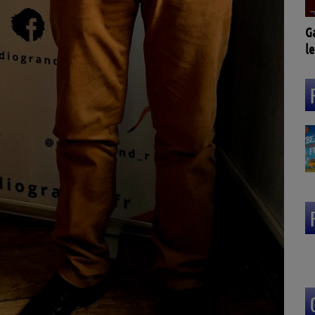
G
le
L
(3