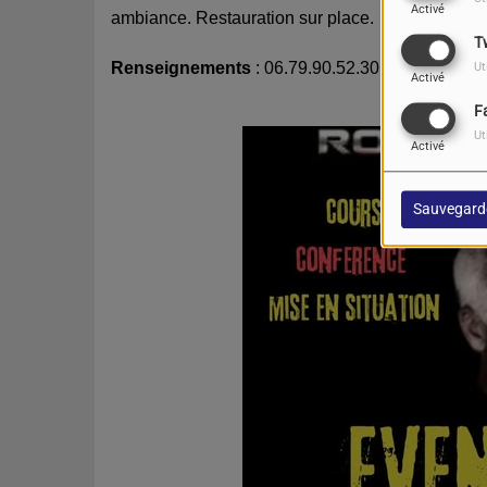
Activé
ambiance. Restauration sur place.
T
Renseignements
: 06.79.90.52.30
Ut
Activé
F
Ut
Activé
Sauvegard