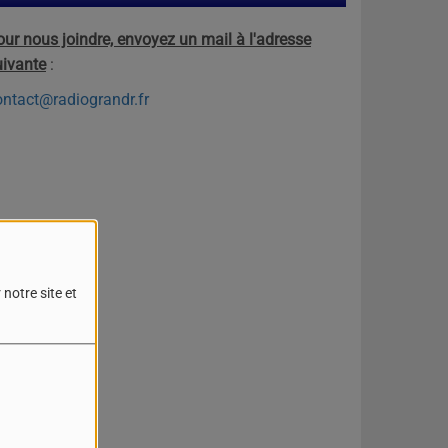
our nous joindre, envoyez un mail à l'adresse
uivante
:
ontact@radiograndr.fr
notre site et