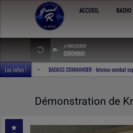
ACCUEIL
RADIO
A PARCOURIR
GERONIMO
Les infos !
Beyond the reach of enchantment -
BADASS COMMANDER -
Démonstration de Kr