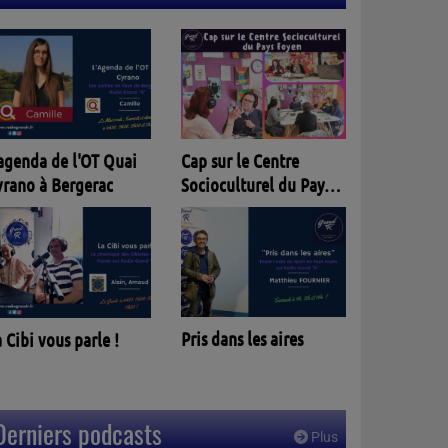
Entracte
Cap sur le Centre
'agenda de l'OT Quai
Socioculturel du Pays
yrano à Bergerac
Foyen
Parlèm no
Pris dans les aires
 Cibi vous parle !
Derniers podcasts
Plus