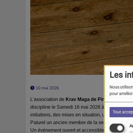
Les in
Nous utilison
10 mai 2026
pour améliore
L'association de
Krav Maga de Pineuilh
organis
discipline le Samedi 16 mai 2026 à la salle des
Tout accep
initiations, des mises en situation, une confére
Paturel un ancien membre de la section du RAID d
A
Un évènement ouvert et accessible à tous et qui 
Ut