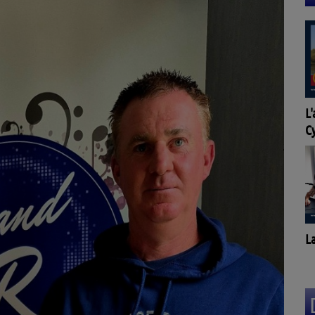
L
C
La