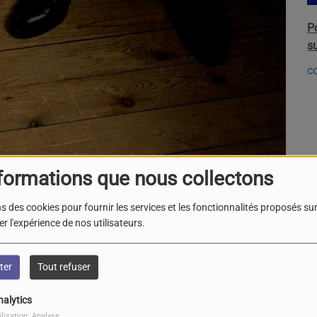
P
s
c
formations que nous collectons
s des cookies pour fournir les services et les fonctionnalités proposés sur 
r l'expérience de nos utilisateurs.
e sa 2ème édition consacrée à la découverte de la
 fêtes de Pineuilh (33) de 09h30 à 17h. Au programme des
ter
Tout refuser
nce et une séance de dédicaces en la présence de Robert
e la Police Nationale et fondateur de la "Boxe de rue".
nalytics
permettra de découvrir la discipline dans une bonne
ilisation: Analyse