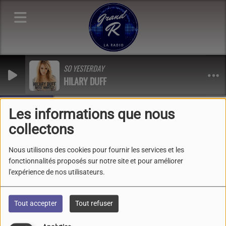
SO YESTERDAY
HILARY DUFF
Les infos !
ohan , au milieu des vieilles pierres et de l’imaginaire 23-24-25 
Les informations que nous
collectons
Photos
Nous utilisons des cookies pour fournir les services et les
fonctionnalités proposés sur notre site et pour améliorer
l'expérience de nos utilisateurs.
Tout accepter
Tout refuser