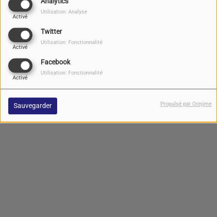
Analytics
Utilisation: Analyse
Activé
Twitter
Utilisation: Fonctionnalité
Activé
Facebook
Les invités de Radio Grand
Les studios Radio Grand "R"
Utilisation: Fonctionnalité
"R"
Activé
Propulsé par Orejime
Sauvegarder