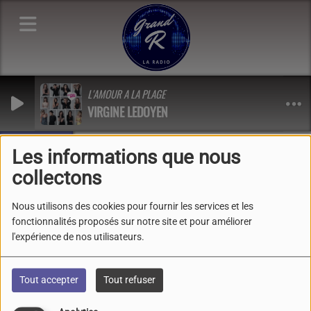
L'AMOUR A LA PLAGE
VIRGINE LEDOYEN
Les infos !
, au milieu des vieilles pierres et de l’imaginaire 23-24-25 mai 20
Les informations que nous
collectons
Photos
Nous utilisons des cookies pour fournir les services et les
fonctionnalités proposés sur notre site et pour améliorer
l'expérience de nos utilisateurs.
Tout accepter
Tout refuser