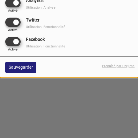
Analytics
Utilisation: Analyse
Activé
Twitter
Utilisation: Fonctionnalité
Activé
Facebook
Les invités de Radio Grand
Les studios Radio Grand "R"
Utilisation: Fonctionnalité
"R"
Activé
Propulsé par Orejime
Sauvegarder