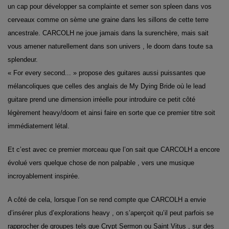
un cap pour développer sa complainte et semer son spleen dans vos
cerveaux comme on sème une graine dans les sillons de cette terre
ancestrale. CARCOLH ne joue jamais dans la surenchère, mais sait
vous amener naturellement dans son univers , le doom dans toute sa
splendeur.
« For every second... » propose des guitares aussi puissantes que
mélancoliques que celles des anglais de My Dying Bride où le lead
guitare prend une dimension irréelle pour introduire ce petit côté
légèrement heavy/doom et ainsi faire en sorte que ce premier titre soit
immédiatement létal.
Et c’est avec ce premier morceau que l’on sait que CARCOLH a encore
évolué vers quelque chose de non palpable , vers une musique
incroyablement inspirée.
A côté de cela, lorsque l’on se rend compte que CARCOLH a envie
d’insérer plus d’explorations heavy , on s’aperçoit qu’il peut parfois se
rapprocher de groupes tels que Crypt Sermon ou Saint Vitus , sur des