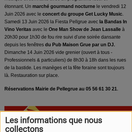
étonnant. Un
marché gourmand nocturne
le vendredi 12
Juin 2026 avec le
concert du groupe Get Lucky Music
.
Samedi 13 Juin 2026 la Fiesta Pellgrue avec
la Bandas In
Vino Veritas
avec le
One Man Show de Jean Lassalle
à
20h30 pour 1h30 de fou rire suivi d'une soirée dansante
depuis les fenêtres
du Pub Maison Grue par un DJ.
Dimanche 14 Juin 2026 vide grenier (ouvert à tous -
Professionnels & particuliers) de 8h30 à 18h dans les rues
de la bastide. Les manèges et la fête foraine sont toujours
là. Restauration sur place.
Réservations Mairie de Pellegrue au 05 56 61 30 21
.
Les informations que nous
collectons