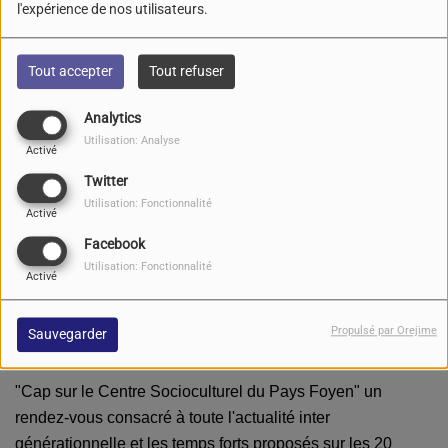
l'expérience de nos utilisateurs.
Tout accepter
Tout refuser
Analytics
Utilisation: Analyse
Activé
Twitter
Utilisation: Fonctionnalité
Activé
20 février 2023 -
2184 vues
Facebook
Utilisation: Fonctionnalité
Écouter le podcast
Télécharger le podcast
Activé
Le podcast semaine 08-2023 #50
Propulsé par Orejime
Sauvegarder
"Cap sur le Centre Socioculturel du Pays Foyen" un
rendez-vous consacré à
toute l'actualité inter
générationnelle et les temps forts proposés sur les 20