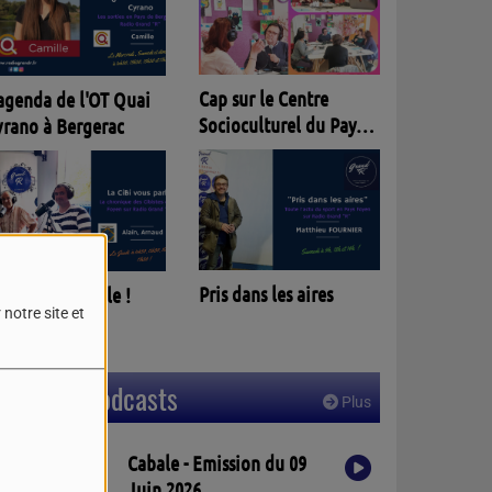
Entracte
Cap sur le Centre
Socioculturel du Pays
Foyen
Parlèm nostra lenga
Pris dans les aires
notre site et
Derniers podcasts
Plus
Cabale - Emission du 09
Juin 2026