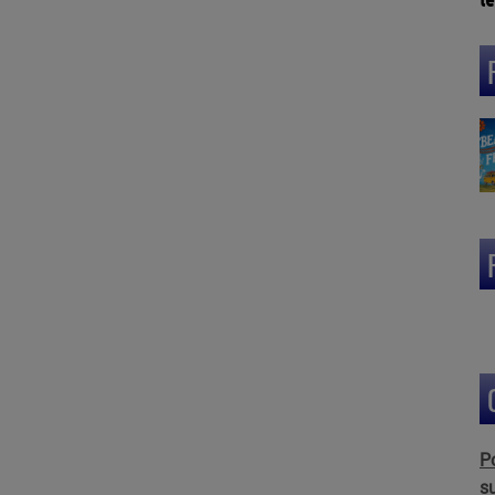
L
(3
P
s