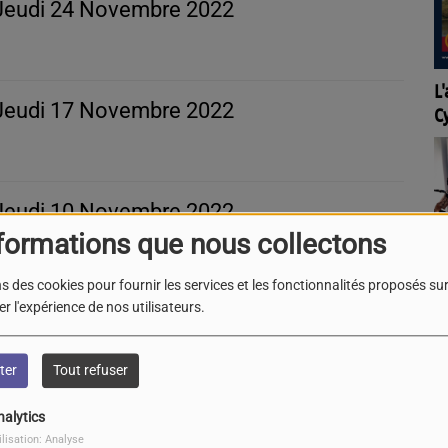
- Jeudi 24 Novembre 2022
L'agenda de l'OT Quai
- Jeudi 17 Novembre 2022
Cyrano à Bergerac
- Jeudi 10 Novembre 2022
formations que nous collectons
La Cibi vous parle !
s des cookies pour fournir les services et les fonctionnalités proposés sur 
- Jeudi 03 Novembre 2022
r l'expérience de nos utilisateurs.
ter
Tout refuser
 Jeudi 27 Octobre 2022
nalytics
ilisation: Analyse