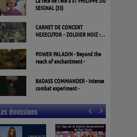
La fête de l'été à ST PHILIPPE DU
SEIGNAL (33)
CARNET DE CONCERT
HEXECUTOR – ZOLDIER NOIZ -
SOULBREAKER 30/05/2026 à l'
Open Live à St Aban - Toulouse
POWER PALADIN - Beyond the
reach of enchantment -
BADASS COMMANDER - Intense
combat experiment -
Les émissions