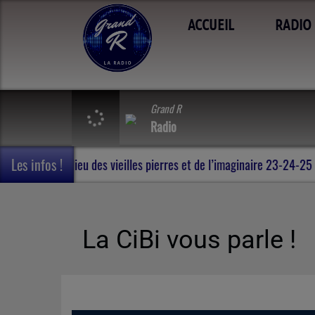
ACCUEIL
RADIO
Grand R
Radio
Les infos !
 voyage en Terres de Rohan , au milieu des vieilles pierres et de l
La CiBi vous parle !