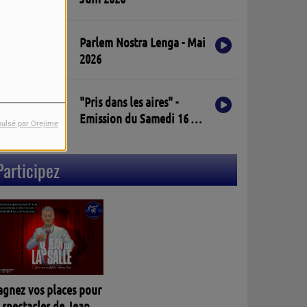
Parlem Nostra Lenga - Mai
2026
"Pris dans les aires" -
Emission du Samedi 16 Mai
pulsé par Orejime
2026
Participez
agnez vos places pour
 spectacles de Jean