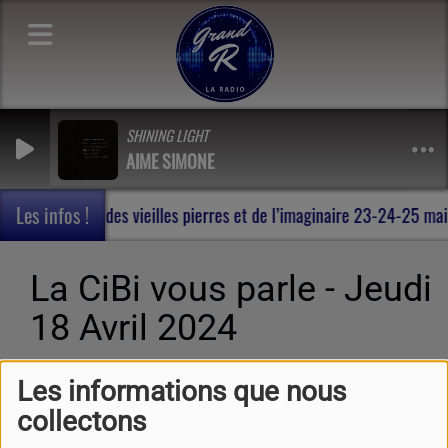
SHINING LIGHT
AIME SIMONE
Les infos !
ohan , au milieu des vieilles pierres et de l’imaginaire 23-24-25 m
La CiBi vous parle - Jeudi
18 Avril 2024
Les informations que nous
collectons