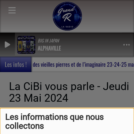
BIG IN JAPAN
ALPHAVILLE
Les infos !
Rohan , au milieu des vieilles pierres et de l’imaginaire 23-24-25 
La CiBi vous parle - Jeudi
23 Mai 2024
Les informations que nous
collectons