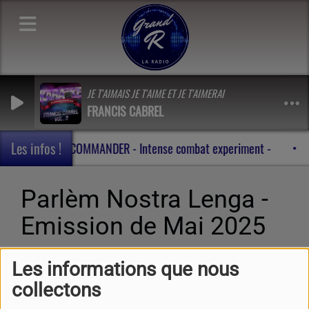
JE T'AIMAIS JE T'AIME ET JE T'AIMERAI
FRANCIS CABREL
Les infos !
BADASS COMMANDER - Intense combat experiment -
Parlèm Nostra Lenga -
Emission de Mai 2025
Les informations que nous
collectons