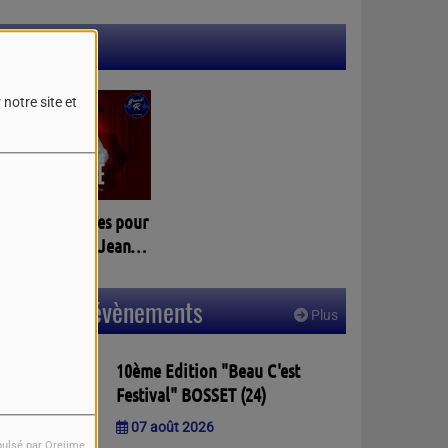
Participez
notre site et
agnez vos places pour
 spectacles de Jean
assalle à PELLEGRUE
3)
Prochains évènements
Plus
10ème Edition "Beau C'est
Festival" BOSSET (24)
07 août 2026
pulsé par Orejime