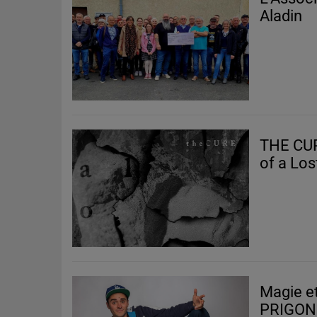
Aladin
THE CUR
of a Los
Magie et
PRIGON