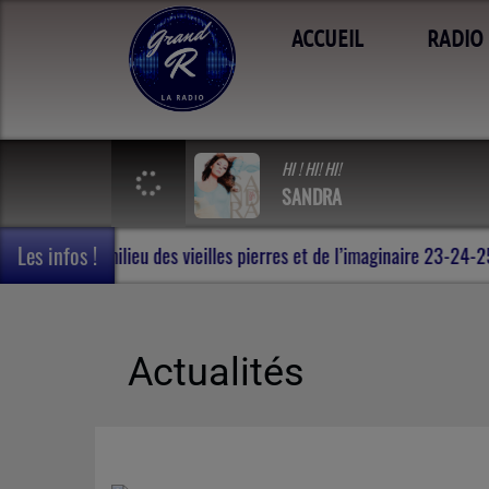
ACCUEIL
RADIO
HI ! HI! HI!
SANDRA
Les infos !
net de voyage en Terres de Rohan , au milieu des vieilles pierres e
Actualités