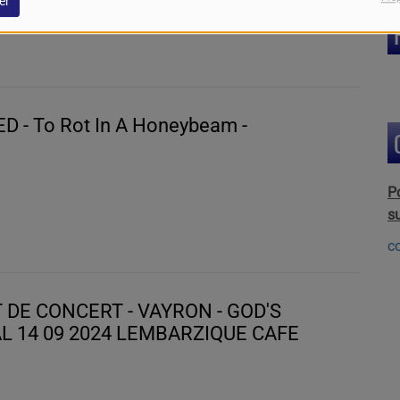
er
D - To Rot In A Honeybeam -
P
s
c
 DE CONCERT - VAYRON - GOD'S
FUNERAL 14 09 2024 LEMBARZIQUE CAFE