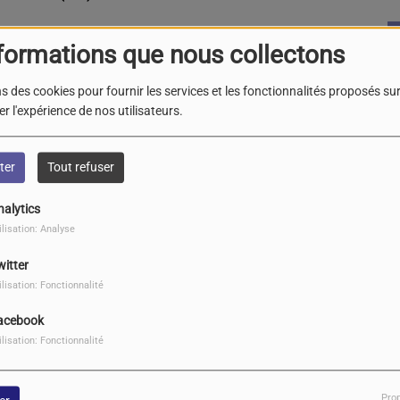
formations que nous collectons
s des cookies pour fournir les services et les fonctionnalités proposés sur 
r l'expérience de nos utilisateurs.
T - Altering Fates and Destinies -
ter
Tout refuser
G
nalytics
le
ilisation: Analyse
L
(3
witter
ilisation: Fonctionnalité
acebook
INFERN - Turn Of The Tide -
ilisation: Fonctionnalité
Pro