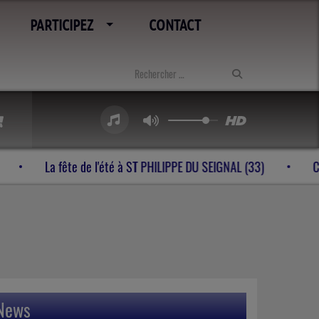
PARTICIPEZ
CONTACT
ons tubes à VELINES (24)
La fête de l'été à ST PHILIPPE DU
News