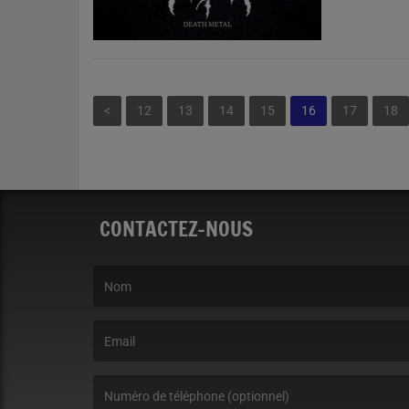
<
12
13
14
15
16
17
18
CONTACTEZ-NOUS
(Le nom est obligatoire. )
(L’email est obligatoire. )