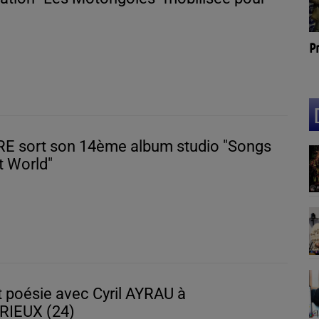
Pr
La Cibi vous parle !
E sort son 14ème album studio "Songs
t World"
 poésie avec Cyril AYRAU à
RIEUX (24)