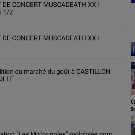
 DE CONCERT MUSCADEATH XXII
i 1/2
 DE CONCERT MUSCADEATH XXII
ition du marché du goût à CASTILLON
ILLE
Ca
L'agenda de l'OT Quai
S
Cyrano à Bergerac
F
ation "Les Motorigoles" mobilisée pour