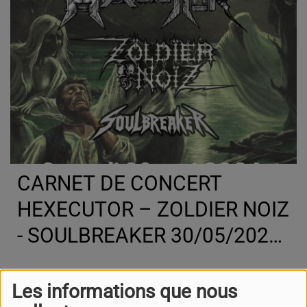
CARNET DE CONCERT
HEXECUTOR – ZOLDIER NOIZ
- SOULBREAKER 30/05/2026
à l' Open Live à St Aban -
Toulouse
Les informations que nous
POWER PALADIN -