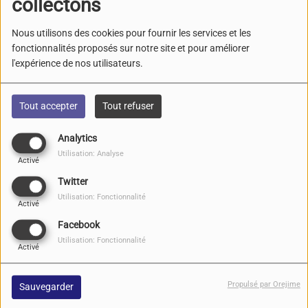
collectons
Beyond the reach of
enchantment -
Nous utilisons des cookies pour fournir les services et les
fonctionnalités proposés sur notre site et pour améliorer
l'expérience de nos utilisateurs.
BADASS COMMANDER -
Intense combat
Tout accepter
Tout refuser
experiment -
Analytics
Utilisation: Analyse
Activé
Carnet de voyage en
Twitter
Terres de Rohan , au
Utilisation: Fonctionnalité
milieu des vieilles pierres
Activé
et de l’imaginaire 23-24-25
Facebook
mai 2026
Utilisation: Fonctionnalité
Activé
CRIMSON GLORY -
Chasing the hydra -
Propulsé par Orejime
Sauvegarder