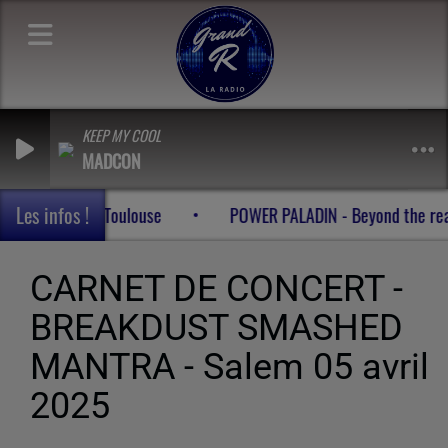
KEEP MY COOL
MADCON
Les infos !
2026 à l' Open Live à St Aban - Toulouse
POWER PALADI
CARNET DE CONCERT -
BREAKDUST SMASHED
MANTRA - Salem 05 avril
2025