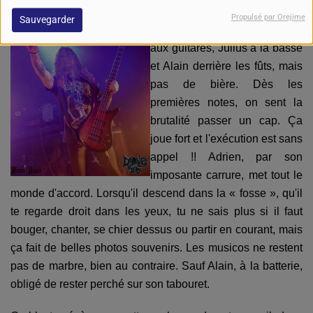
SPREADING DEATH, Adrien
Propulsé par Orejime
Sauvegarder
en leader vocal, Seb et Mat
aux guitares, Julius à la basse
et Alain derrière les fûts, mais
pas de bière. Dès les
premières notes, on sent la
brutalité passer un cap. Ça
joue fort et l'exécution est sans
appel !! Adrien, par son
imposante carrure, met tout le
monde d'accord. Lorsqu'il descend dans la « fosse », qu'il
te regarde droit dans les yeux, tu ne sais plus si il faut
bouger, chanter, se chier dessus ou partir en courant, mais
ça fait de belles photos souvenirs. Les musicos ne restent
pas de marbre, bien au contraire. Sauf Alain, à la batterie,
obligé de rester perché sur son tabouret.