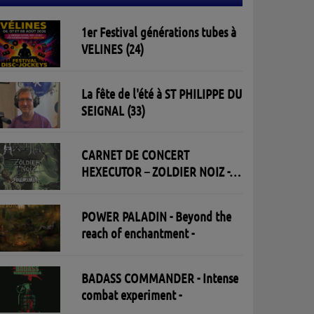
1er Festival générations tubes à
VELINES (24)
La fête de l'été à ST PHILIPPE DU
SEIGNAL (33)
CARNET DE CONCERT
HEXECUTOR – ZOLDIER NOIZ -
SOULBREAKER 30/05/2026 à l'
Open Live à St Aban - Toulouse
POWER PALADIN - Beyond the
reach of enchantment -
BADASS COMMANDER - Intense
combat experiment -