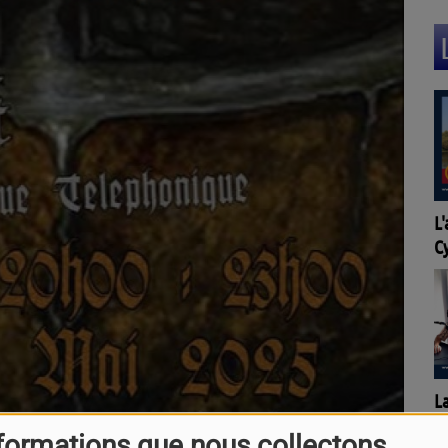
Ca
L'agenda de l'OT Quai
S
Cyrano à Bergerac
F
Pr
La Cibi vous parle !
formations que nous collectons