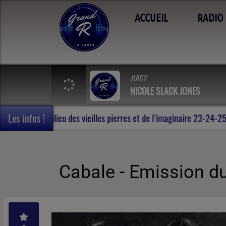
ACCUEIL
RADIO
JUICY
NICOLE SLACK JONES
Les infos !
t de voyage en Terres de Rohan , au milieu des vieilles pierres et 
Cabale - Emission d