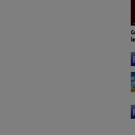
G
le
L
(3