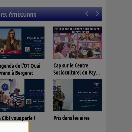
Les émissions
Entracte
p sur le Centre
ocioculturel du Pays
oyen
Parlèm nostra lenga
is dans les aires