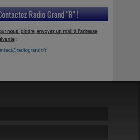
Contactez Radio Grand "R" !
our nous joindre, envoyez un mail à l'adresse
uivante
:
ontact@radiograndr.fr