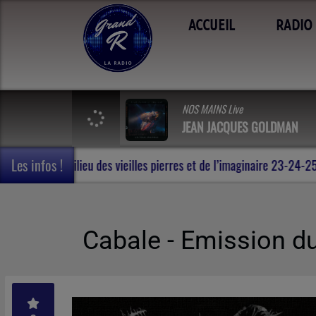
ACCUEIL
RADIO
NOS MAINS Live
JEAN JACQUES GOLDMAN
Les infos !
t de voyage en Terres de Rohan , au milieu des vieilles pierres et
Cabale - Emission d