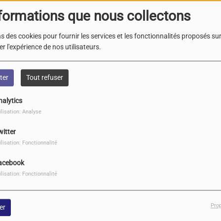
formations que nous collectons
s des cookies pour fournir les services et les fonctionnalités proposés sur 
r l'expérience de nos utilisateurs.
ter
Tout refuser
Télécharger le podcast
nalytics
ilisation: Analyse
l et présentée par Arch Gros Barbare, Smooky, le Mexicain et
witter
ilisation: Fonctionnalité
025 sur
www.radiograndr.fr
de 20h à 23h
émission du 27 Mai 2025 à retrouver ici
!
acebook
ilisation: Fonctionnalité
Pro
er