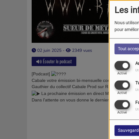
Les in
Nous utilison
pour améliore
Tout accep
02 juin 2025 -
2349 vues
Écouter le podcast
A
Ut
[Podcast]
Activé
Cabale votre émission bi-mensuelle consacrée au méta
T
Gauthier du collectif Cabale Prod
sur Radio Grand "R"
Ut
La prochaine émission en direct Mardi 10 Juin 2
Activé
Dans
l'attente on vous donne le dernier Podcast de l'
F
Ut
Activé
Sauvegard