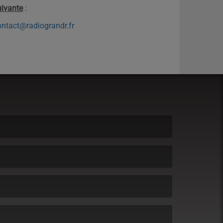
uivante
:
ontact@radiograndr.fr