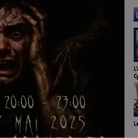
Ca
L'agenda de l'OT Quai
S
Cyrano à Bergerac
F
Pr
La Cibi vous parle !