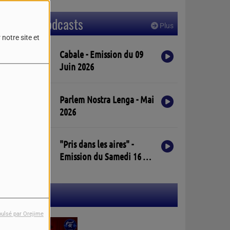
Derniers podcasts
Plus
notre site et
Cabale - Emission du 09
Juin 2026
Parlem Nostra Lenga - Mai
2026
"Pris dans les aires" -
Emission du Samedi 16 Mai
2026
Participez
pulsé par Orejime