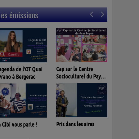
Les émissions
Entracte
p sur le Centre
ocioculturel du Pays
oyen
Parlèm nostra lenga
is dans les aires