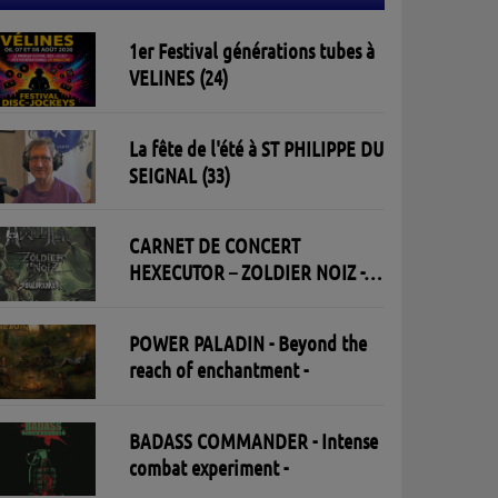
1er Festival générations tubes à
VELINES (24)
La fête de l'été à ST PHILIPPE DU
SEIGNAL (33)
CARNET DE CONCERT
HEXECUTOR – ZOLDIER NOIZ -
SOULBREAKER 30/05/2026 à l'
Open Live à St Aban - Toulouse
POWER PALADIN - Beyond the
reach of enchantment -
BADASS COMMANDER - Intense
combat experiment -