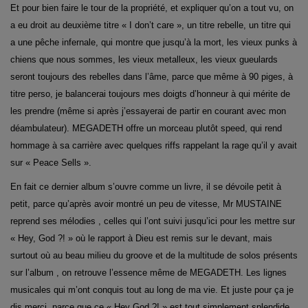
Et pour bien faire le tour de la propriété, et expliquer qu’on a tout vu, on
a eu droit au deuxième titre « I don’t care », un titre rebelle, un titre qui
a une pêche infernale, qui montre que jusqu’à la mort, les vieux punks à
chiens que nous sommes, les vieux metalleux, les vieux gueulards
seront toujours des rebelles dans l’âme, parce que même à 90 piges, à
titre perso, je balancerai toujours mes doigts d’honneur à qui mérite de
les prendre (même si après j’essayerai de partir en courant avec mon
déambulateur). MEGADETH offre un morceau plutôt speed, qui rend
hommage à sa carrière avec quelques riffs rappelant la rage qu’il y avait
sur « Peace Sells ».
En fait ce dernier album s’ouvre comme un livre, il se dévoile petit à
petit, parce qu’après avoir montré un peu de vitesse, Mr MUSTAINE
reprend ses mélodies , celles qui l’ont suivi jusqu’ici pour les mettre sur
« Hey, God ?! » où le rapport à Dieu est remis sur le devant, mais
surtout où au beau milieu du groove et de la multitude de solos présents
sur l’album , on retrouve l’essence même de MEGADETH. Les lignes
musicales qui m’ont conquis tout au long de ma vie. Et juste pour ça je
dis merci, parce que ce « Hey God ?! » est tout simplement splendide.