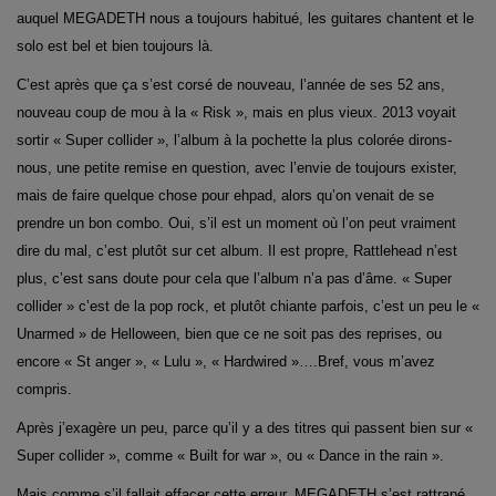
auquel MEGADETH nous a toujours habitué, les guitares chantent et le
solo est bel et bien toujours là.
C’est après que ça s’est corsé de nouveau, l’année de ses 52 ans,
nouveau coup de mou à la « Risk », mais en plus vieux. 2013 voyait
sortir « Super collider », l’album à la pochette la plus colorée dirons-
nous, une petite remise en question, avec l’envie de toujours exister,
mais de faire quelque chose pour ehpad, alors qu’on venait de se
prendre un bon combo. Oui, s’il est un moment où l’on peut vraiment
dire du mal, c’est plutôt sur cet album. Il est propre, Rattlehead n’est
plus, c’est sans doute pour cela que l’album n’a pas d’âme. « Super
collider » c’est de la pop rock, et plutôt chiante parfois, c’est un peu le «
Unarmed » de Helloween, bien que ce ne soit pas des reprises, ou
encore « St anger », « Lulu », « Hardwired »….Bref, vous m’avez
compris.
Après j’exagère un peu, parce qu’il y a des titres qui passent bien sur «
Super collider », comme « Built for war », ou « Dance in the rain ».
Mais comme s’il fallait effacer cette erreur, MEGADETH s’est rattrapé