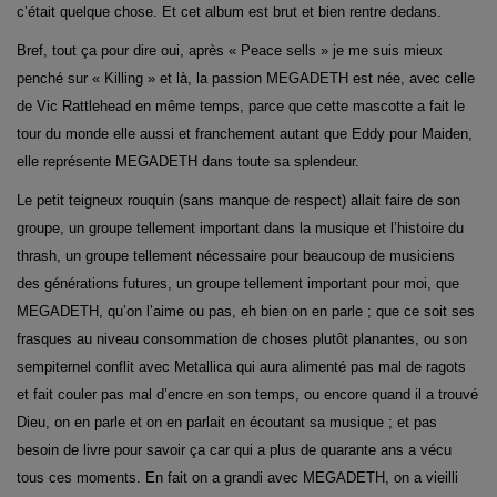
c’était quelque chose. Et cet album est brut et bien rentre dedans.
Bref, tout ça pour dire oui, après « Peace sells » je me suis mieux
penché sur « Killing » et là, la passion MEGADETH est née, avec celle
de Vic Rattlehead en même temps, parce que cette mascotte a fait le
tour du monde elle aussi et franchement autant que Eddy pour Maiden,
elle représente MEGADETH dans toute sa splendeur.
Le petit teigneux rouquin (sans manque de respect) allait faire de son
groupe, un groupe tellement important dans la musique et l’histoire du
thrash, un groupe tellement nécessaire pour beaucoup de musiciens
des générations futures, un groupe tellement important pour moi, que
MEGADETH, qu’on l’aime ou pas, eh bien on en parle ; que ce soit ses
frasques au niveau consommation de choses plutôt planantes, ou son
sempiternel conflit avec Metallica qui aura alimenté pas mal de ragots
et fait couler pas mal d’encre en son temps, ou encore quand il a trouvé
Dieu, on en parle et on en parlait en écoutant sa musique ; et pas
besoin de livre pour savoir ça car qui a plus de quarante ans a vécu
tous ces moments. En fait on a grandi avec MEGADETH, on a vieilli