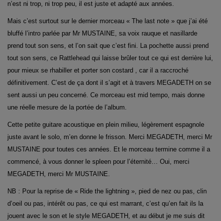
n’est ni trop, ni trop peu, il est juste et adapté aux années.
Mais c’est surtout sur le dernier morceau « The last note » que j’ai été
bluffé l’intro parlée par Mr MUSTAINE, sa voix rauque et nasillarde
prend tout son sens, et l’on sait que c’est fini. La pochette aussi prend
tout son sens, ce Rattlehead qui laisse brûler tout ce qui est derrière lui,
pour mieux se rhabiller et porter son costard , car il a raccroché
définitivement. C’est de ça dont il s’agit et à travers MEGADETH on se
sent aussi un peu concerné. Ce morceau est mid tempo, mais donne
une réelle mesure de la portée de l’album.
Cette petite guitare acoustique en plein milieu, légèrement espagnole
juste avant le solo, m’en donne le frisson. Merci MEGADETH, merci Mr
MUSTAINE pour toutes ces années. Et le morceau termine comme il a
commencé, à vous donner le spleen pour l’éternité… Oui, merci
MEGADETH, merci Mr MUSTAINE.
NB : Pour la reprise de « Ride the lightning », pied de nez ou pas, clin
d’oeil ou pas, intérêt ou pas, ce qui est marrant, c’est qu’en fait ils la
jouent avec le son et le style MEGADETH, et au début je me suis dit