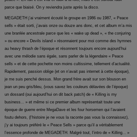
parce que biaisé. On y reviendra juste après la disco.
MEGADETH j’ai vraiment écouté le groupe en 1986 ou 1987, « Peace
sells » était sorti, j’avais onze ou douze ans donc, et cet album m’a mis
une branlée ancestrale parce que les « wake up dead », « the conjuring
» ou encore « Devils island » résonnaient pour moi comme des hymnes
au heavy thrash de l’époque et résonnent toujours encore aujourd’hui
avec une mélodie sans égale, sans parler de la légendaire « Peace
sells » et de cette pochette non moins cultissime, tellement d’actualité.
Rapidement, passion oblige (et on n’avait pas internet à cette époque),
je me suis penché dessus. Mon grand frère avait sur son blouson en
jean un peu gris/bleu, (vous savez les couleurs délavées de l’époque)
un dossard (oui aujourd’hui on dit back patch) de « Killing is my
business... » et même si ce premier album représentait toute une
époque de guerre entre MegaDave et les four horsemen qui l’avaient
foutu dehors, (l’histoire je ne vous la raconte pas vous la connaissez),
j’y ai toujours préféré le « Peace Sells » parce qu’il a véritablement
l’essence profonde de MEGADETH. Malgré tout, l’intro de « Killing... »