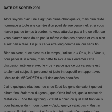
DATE DE SORTIE:
2026
Alors soyons clair il ne s’agit pas d’une chronique ici, mais d’un texte
hommage à toute une carrière d’un point de vue personnel, et si vous
n’avez pas de temps à perdre, ne vous attardez pas à lire ce billet car
vous n’aurez sans doute pas la même vision des choses et vous n’en
aurez rien à faire. En plus ça va être long comme un jour sans fin.
Bien souvent, si ce n’est tout le temps, j’utilise le « On », le « Vous »,
pour parler d’un album, mais cette fois-ci je vais entamer cette
discussion intérieure avec le « Je » parce que ce qui va suivre est
totalement subjectif, personnel et juste introspectif en rapport avec
l’écoute de MEGADETH au fil des années écoulées.
J’ai lu quelques réactions, de-ci de-là où les gens écrivaient que cet
album final était mou du genou, que c’était bof bof, que la reprise de
Metallica « Ride the lightning » c’était à chier, ou qu’il était trop vieux
pour balancer du « I don’t care » d’ado, que ça valait pas « Rust in
peace ». En fait c’est vrai et faux à la fois, mais c’est surtout faux