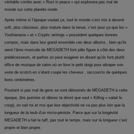
véritable combo avec « Rust in peace » qui explosera pas mal de
monde sur cette planète ronde.
Après même si l’époque voulait ça, tout le monde s’est mis à devenir
soft, plus classieux, plus mature dans la tenue, c’est pour ça que les «
Youthanasia » et « Cryptic writings » possèdent quelques bonnes
compos, mais dans leur grand ensemble ces deux albums , bien qu’ils
aient l’âme musicale de MEGADETH font pâle figure à côté des deux
prédécesseurs, et parfois on peut exagérer en disant qu’ils font plutôt
office de musique de salon où on lève le petit doigt pour attraper son
verre de scotch en s’étant coupé les cheveux , raccourcis de quelques
bons centimètres.
Pourtant si pas mal de gens se sont détournés de MEGADETH à cette
époque, (les puristes et râleurs te diront que seul « Killing » valait le
coup), on sait toi et moi que leur objectivité ne va pas plus loin que la
longueur de la teub d’un micro-péniste. Parce que sur la longévité
MEGADETH a fait le taff, pas tout le temps, mais sur la longueur c’est
propre et bien propre.