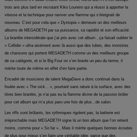
trois ans plus tard en recrutant Kiko Loureiro qui a réussi à apporter la
vitesse et la technique pour raviver une flamme qui s’éteignait de
nouveau. C’est pour cela que « Dystopia » demeure un des meilleurs
albums de MEGADETH par sa puissance, sa rapidité et son efficacité.
La branlée intersidérale que j’ai pris avec cet album , ça faisait oublier le
« Collider » ultra aisément avec là aussi que des tubes, des monstres
de chansons qui portent MEGADETH comme un des meilleurs groupe
de sa catégorie, et si le Big Four on s’en branle un peu du terme, il
mérite toute de même en effet d’en faire partie.
Encadré de musiciens de talent MegaDave a donc continué dans la
foulée avec « The sick... », pourtant sans rature à la surface, avec des
titres bien branlés, je n’ai pas eu la flamme divine de la passion brûler
pour cet album qui m’a plus paru une fois de plus...de salon.
Les riffs sont brûlants, les rythmiques rigolent pas, la batterie est
irréprochable mais MEGADETH signe là un bon album que l’on retient
moins, comme pour « So far »...Mais il mérite quelques bonnes écoutes
de plus pour mieux s’en faire une véritable idée, parce que des