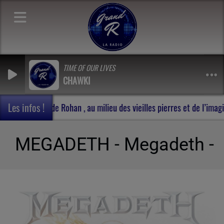
TIME OF OUR LIVES
CHAWKI
Les infos !
Carnet de voyage en Terres de Rohan , au milieu des vieilles pierr
MEGADETH - Megadeth -