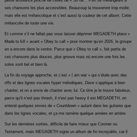
petite ambiance proche de celles de « So far... » en se mélangeant à
ses chansons les plus accessibles. Beaucoup la trouveront trop molle,
mais elle est mélancolique et c’est aussi la couleur de cet album. Cette
mélancolie de toute une vie.
Et comme s’il ne fallait pas vous laisser déprimer MEGADETH place «
Made to kill » avant « Obey to call » pour montrer qu’en 2026, le groupe
en a encore dans le ventre. Parce que « Obey to call », fait partie de
ces chansons plus douces, plus groove mais où encore une fois les
solos sont bel et bien là.
La fin du voyage approche, et c’est « I am war » qui s’étale avec des
riffs et des lignes vocales hyper mélodiques, Dave s’applique à bien
chanter, et on a envie de chanter avec lui. Ce titre je le trouve fabuleux,
parce qu’il n’est pas thrash, il n’est pas heavy il est MEGADETH, on
entend quelques envies de « Countdown » autant dans les guitares que
dans les lignes vocales, et ça me ramène quelque années en arrière.
Sur les dernières sorties, difficile de faire mieux que Coroner ou
Testament, mais MEGADETH signe un album de fin incroyable, car il