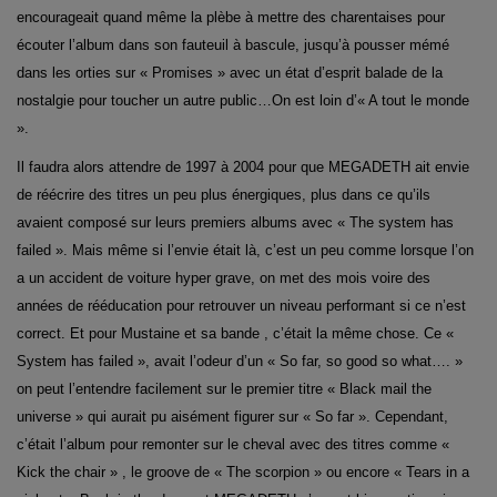
encourageait quand même la plèbe à mettre des charentaises pour
écouter l’album dans son fauteuil à bascule, jusqu’à pousser mémé
dans les orties sur « Promises » avec un état d’esprit balade de la
nostalgie pour toucher un autre public…On est loin d’« A tout le monde
».
Il faudra alors attendre de 1997 à 2004 pour que MEGADETH ait envie
de réécrire des titres un peu plus énergiques, plus dans ce qu’ils
avaient composé sur leurs premiers albums avec « The system has
failed ». Mais même si l’envie était là, c’est un peu comme lorsque l’on
a un accident de voiture hyper grave, on met des mois voire des
années de rééducation pour retrouver un niveau performant si ce n’est
correct. Et pour Mustaine et sa bande , c’était la même chose. Ce «
System has failed », avait l’odeur d’un « So far, so good so what…. »
on peut l’entendre facilement sur le premier titre « Black mail the
universe » qui aurait pu aisément figurer sur « So far ». Cependant,
c’était l’album pour remonter sur le cheval avec des titres comme «
Kick the chair » , le groove de « The scorpion » ou encore « Tears in a