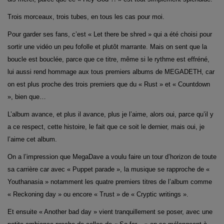
Trois morceaux, trois tubes, en tous les cas pour moi.
Pour garder ses fans, c’est « Let there be shred » qui a été choisi pour
sortir une vidéo un peu fofolle et plutôt marrante. Mais on sent que la
boucle est bouclée, parce que ce titre, même si le rythme est effréné,
lui aussi rend hommage aux tous premiers albums de MEGADETH, car
on est plus proche des trois premiers que du « Rust » et « Countdown
», bien que…
L’album avance, et plus il avance, plus je l’aime, alors oui, parce qu’il y
a ce respect, cette histoire, le fait que ce soit le dernier, mais oui, je
l’aime cet album.
On a l’impression que MegaDave a voulu faire un tour d’horizon de toute
sa carrière car avec « Puppet parade », la musique se rapproche de «
Youthanasia » notamment les quatre premiers titres de l’album comme
« Reckoning day » ou encore « Trust » de « Cryptic writings ».
Et ensuite « Another bad day » vient tranquillement se poser, avec une