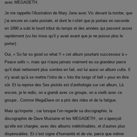
avec MEGADETH.
Je me rappelle l’illustration de Mary Jane avec Vic devant la tombe, que
j’ai encore en carte postale, et dont le t-shirt que je portais en seconde
en 1990 a subi le lourd tribut du temps et des années qui passent assez
rapidement (vu les trous qu’il y avait avant que je ne puisse plus le
porter).
Oui, « So far so good so what !! » cet album pourtant successeur à «
Peace sells », mais qui n’aura jamais vraiment eu sa grandeur parce
qu’il était nettement plus sombre en fait, est lui aussi un album culte. Il
n’y avait qu’à se mettre l’intro de « Into the lungs of hell » pour en être
sûr. Et la reprise des Sex pistols est d’anthologie sur cet album, Là
encore, je le redis, on a grandi avec ce groupe, on a vieilli avec ce
groupe...Comme MegaDave on a pris des rides et de la fatigue.
Mais qu’importe , car lorsque l’on regarde sa discographie, la
discographie de Dave Mustaine et les MEGADETH , on s’aperçoit
qu’elle est chargée, avec des albums indétrônables, et d’autres plus
dispensables. Et c’est signe d’humanité et de vie, parce que même