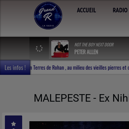
ACCUEIL
RADIO
NOT THE BOY NEXT DOOR
PETER ALLEN
Les infos !
ment -
Carnet de voyage en Terres de Rohan , au milieu de
MALEPESTE - Ex Nihi