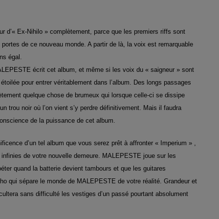
eur d’« Ex-Nihilo » complètement, parce que les premiers riffs sont
 portes de ce nouveau monde. A partir de là, la voix est remarquable
ns égal.
MALEPESTE écrit cet album, et même si les voix du « saigneur » sont
toilée pour entrer véritablement dans l’album. De
s
longs passages
plètement quelque chose de brumeux qui lorsque
celle-ci se
dissipe
un trou noir o
ù
l’on vient s’y perdre définitivement. Mais il faudra
conscience de la puissance de cet album.
ificence d’un tel album que vous serez prêt à affronter « Imperium » ,
s infinies de votre nouvelle demeure. MALEPESTE joue sur les
péter quand la batterie devient tambours et que les guitares
ericho qui sépare le monde de MALEPESTE de votre réalité. Grandeur et
ultera sans difficulté les vestiges d’un passé pourtant absolument