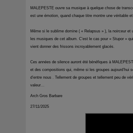
MALEPESTE ouvre sa musique à quelque chose de transcen
est une émotion, quand chaque titre montre un
e
véritable et
Même si le sublime domine
( « Relapsus » )
, la noirceur e
les musiques de cet album. C’est le cas pour « Stupor » qui 
vient donner des frissons incroyablement glacés.
Ces années de silence auront été bénéfiques à MALEPESTE
et des compositions qui, même si les groupes aujourd’hui so
d’entre nous . Tellement de groupes et tellement peu de vérita
valeur…
Arch Gros Barbare
2
7
/
11
/202
5