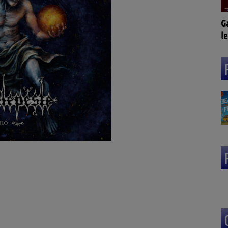
G
le
L
(3