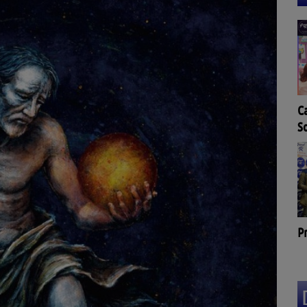
Ca
L'agenda de l'OT Quai
S
Cyrano à Bergerac
F
Pr
La Cibi vous parle !