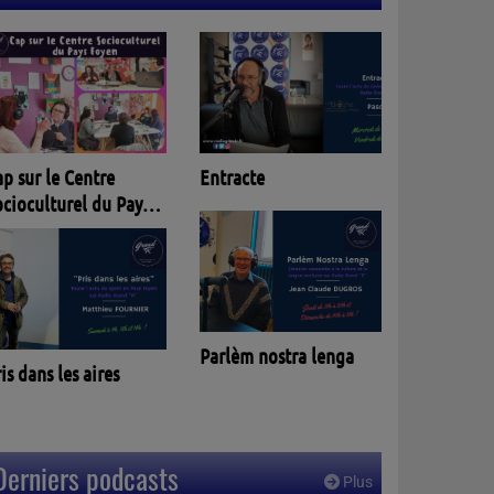
Entracte
p sur le Centre
ocioculturel du Pays
oyen
Parlèm nostra lenga
is dans les aires
Derniers podcasts
Plus