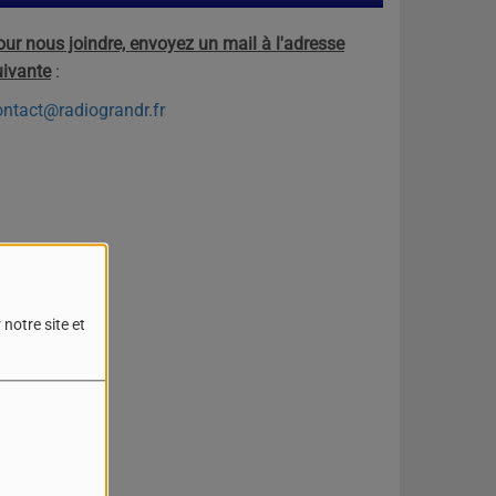
our nous joindre, envoyez un mail à l'adresse
uivante
:
ontact@radiograndr.fr
notre site et