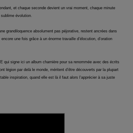
dant, et chaque seconde devient un vrai moment, chaque minute
 sublime évolution.
t une grandiloquence absolument pas péjorative, restent ancrées dans
encore une fois grâce à un énorme travaille d’élocution, d’oration
 qui signe ici
un album charnière pour sa renommée avec des écrits
nt légion par delà le monde, mérite
nt
d’être découvert
s
p
a
r la plupart
ble inspiration, quand elle est là il faut alors l’apprécier à sa juste