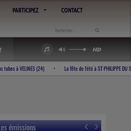
PARTICIPEZ
CONTACT
r Festival générations tubes à VELINES (24)
La fête de l'é
Les émissions